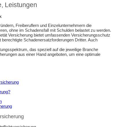
fe, Leistungen
k
ündern, Freiberuflern und Einzelunternehmern die
eren, ohne im Schadensfall mit Schulden belastet zu werden.
zietät Versicherung bietet umfassenden Versicherungsschutz
berechtigte Schadenersatzforderungen Dritter. Auch
tungsspektrum, das speziell auf die jeweilige Branche
cherungen aus einer Hand angeboten, um eine optimale
rsicherung
erung?
n
cherung
ersicherung