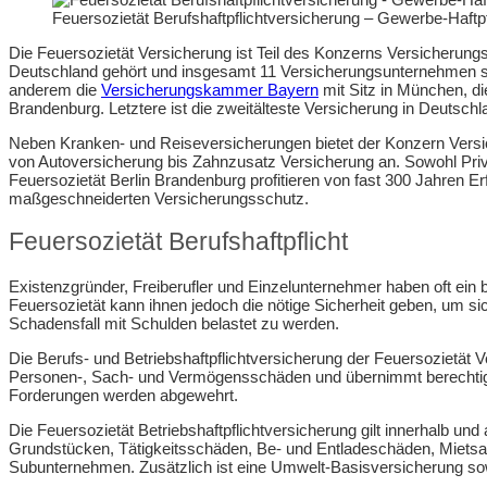
Feuersozietät Berufshaftpflichtversicherung – Gewerbe-Haftp
Die Feuersozietät Versicherung ist Teil des Konzerns Versicherun
Deutschland gehört und insgesamt 11 Versicherungsunternehmen s
anderem die
Versicherungskammer Bayern
mit Sitz in München, d
Brandenburg. Letztere ist die zweitälteste Versicherung in Deutsch
Neben Kranken- und Reiseversicherungen bietet der Konzern Vers
von Autoversicherung bis Zahnzusatz Versicherung an. Sowohl Pr
Feuersozietät Berlin Brandenburg profitieren von fast 300 Jahren 
maßgeschneiderten Versicherungsschutz.
Feuersozietät Berufshaftpflicht
Existenzgründer, Freiberufler und Einzelunternehmer haben oft ei
Feuersozietät kann ihnen jedoch die nötige Sicherheit geben, um si
Schadensfall mit Schulden belastet zu werden.
Die Berufs- und Betriebshaftpflichtversicherung der Feuersozietät
Personen-, Sach- und Vermögensschäden und übernimmt berechtigt
Forderungen werden abgewehrt.
Die Feuersozietät Betriebshaftpflichtversicherung gilt innerhalb und
Grundstücken, Tätigkeitsschäden, Be- und Entladeschäden, Miet
Subunternehmen. Zusätzlich ist eine Umwelt-Basisversicherung sow