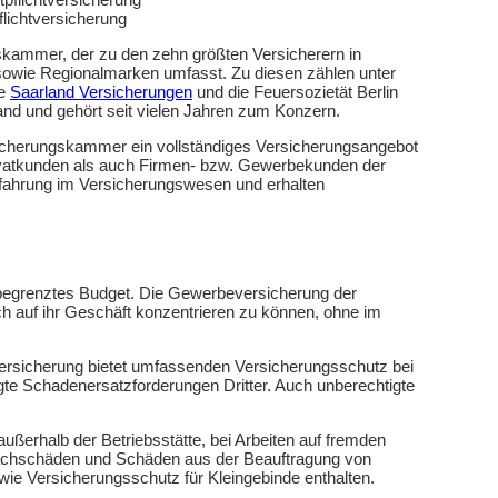
flichtversicherung
gskammer, der zu den zehn größten Versicherern in
owie Regionalmarken umfasst. Zu diesen zählen unter
ie
Saarland Versicherungen
und die Feuersozietät Berlin
land und gehört seit vielen Jahren zum Konzern.
icherungskammer ein vollständiges Versicherungsangebot
ivatkunden als auch Firmen- bzw. Gewerbekunden der
Erfahrung im Versicherungswesen und erhalten
n begrenztes Budget. Die Gewerbeversicherung der
ch auf ihr Geschäft konzentrieren zu können, ohne im
 Versicherung bietet umfassenden Versicherungsschutz bei
e Schadenersatzforderungen Dritter. Auch unberechtigte
 außerhalb der Betriebsstätte, bei Arbeiten auf fremden
sachschäden und Schäden aus der Beauftragung von
ie Versicherungsschutz für Kleingebinde enthalten.